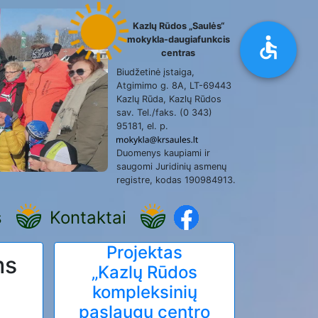
Kazlų Rūdos „Saulės“
mokykla-daugiafunkcis
centras
Biudžetinė įstaiga,
Atgimimo g. 8A, LT-69443
Kazlų Rūda, Kazlų Rūdos
sav. Tel./faks. (0 343)
95181, el. p.
Duomenys kaupiami ir
saugomi Juridinių asmenų
registre, kodas 190984913.
s
Kontaktai
Projektas
ms
„Kazlų Rūdos
kompleksinių
paslaugų centro