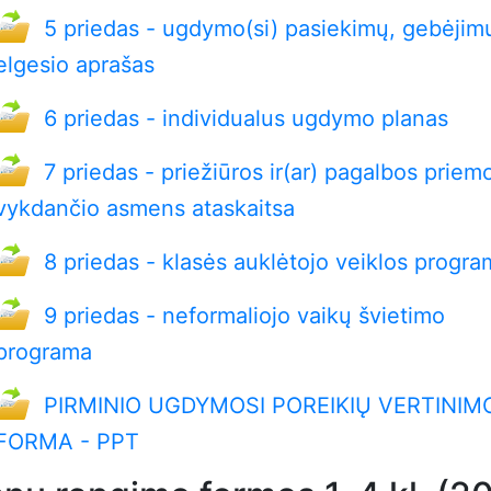
5 priedas - ugdymo(si) pasiekimų, gebėjim
elgesio aprašas
6 priedas - individualus ugdymo planas
7 priedas - priežiūros ir(ar) pagalbos prie
vykdančio asmens ataskaitsa
8 priedas - klasės auklėtojo veiklos progr
9 priedas - neformaliojo vaikų švietimo
programa
PIRMINIO UGDYMOSI POREIKIŲ VERTINIM
FORMA - PPT