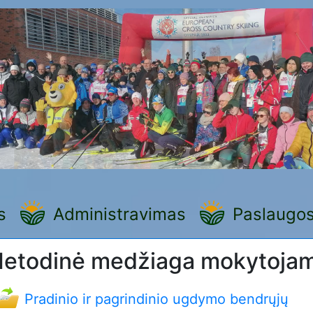
s
Administravimas
Paslaugo
etodinė medžiaga mokytoja
Pradinio ir pagrindinio ugdymo bendrųjų