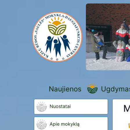
Naujienos
Ugdyma
M
Nuostatai
Apie mokyklą