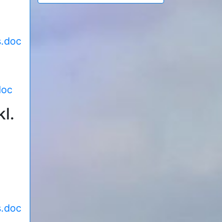
s.doc
doc
l.
s.doc