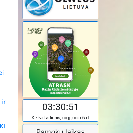
ų
ei
.
 ir
03:30:53
Ketvirtadienis, rugpjūčio 6 d.
 KL
Pamokų laikas