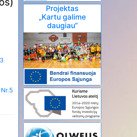
os)
Projektas
„Kartu galime
daugiau“
.3
 Nr.5