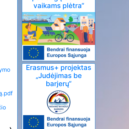
vaikams plėtra“
Erasmus+ projektas
kymo
„Judėjimas be
barjerų“
ą.pdf
čio