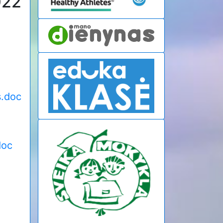
022
s.doc
doc
.