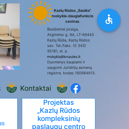
Kazlų Rūdos „Saulės“
mokykla-daugiafunkcis
centras
Biudžetinė įstaiga,
Atgimimo g. 8A, LT-69443
Kazlų Rūda, Kazlų Rūdos
sav. Tel./faks. (0 343)
95181, el. p.
Duomenys kaupiami ir
saugomi Juridinių asmenų
registre, kodas 190984913.
s
Kontaktai
Projektas
„Kazlų Rūdos
kompleksinių
as
paslaugų centro