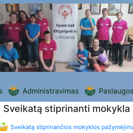
s
Administravimas
Paslaugo
Sveikatą stiprinanti mokykla
Sveikatą stiprinančios mokyklos pažymėjim