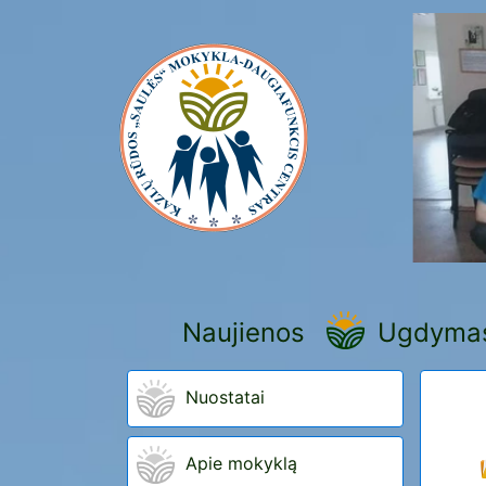
Naujienos
Ugdyma
Nuostatai
Apie mokyklą