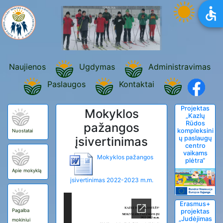
Naujienos
Ugdymas
Administravimas
Paslaugos
Kontaktai
Projektas
Mokyklos
„Kazlų
Rūdos
pažangos
kompleksini
Nuostatai
įsivertinimas
ų paslaugų
centro
vaikams
Mokyklos pažangos
plėtra“
Apie mokyklą
įsivertinimas 2022-2023 m.m.
Erasmus+
Pagalba
projektas
„Judėjimas
mokiniui