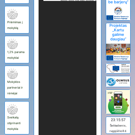
be barjerų“
Priėmimas į
Projektas
mokyklą
„Kartu
galime
daugiau“
1,2% parama
mokyklai
Mokyklos
partneriai ir
rėmėjai
Sveikatą
23:15:58
stiprinanti
Šeštadienis,
mokykla
rugpjūčio 8 d.