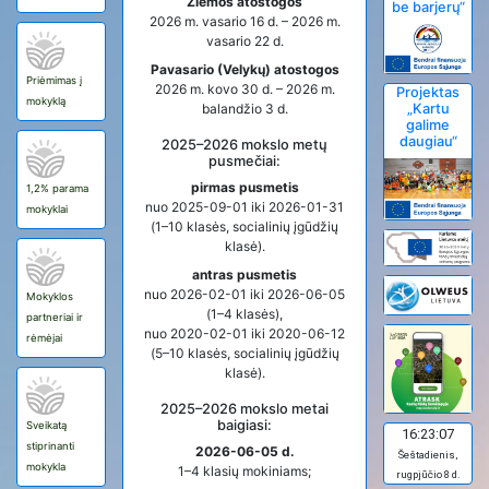
Žiemos atostogos
be barjerų“
2026 m. vasario 16 d. – 2026 m.
vasario 22 d.
Pavasario (Velykų) atostogos
Priėmimas į
2026 m. kovo 30 d. – 2026 m.
Projektas
mokyklą
balandžio 3 d.
„Kartu
galime
daugiau“
2025–2026 mokslo metų
pusmečiai:
pirmas pusmetis
1,2% parama
nuo 2025-09-01 iki 2026-01-31
mokyklai
(1–10 klasės, socialinių įgūdžių
klasė).
antras pusmetis
nuo 2026-02-01 iki 2026-06-05
Mokyklos
(1–4 klasės),
partneriai ir
nuo 2020-02-01 iki 2020-06-12
rėmėjai
(5–10 klasės, socialinių įgūdžių
klasė).
2025–2026 mokslo metai
baigiasi:
Sveikatą
16:23:07
stiprinanti
2026-06-05 d.
Šeštadienis,
mokykla
1–4 klasių mokiniams;
rugpjūčio 8 d.