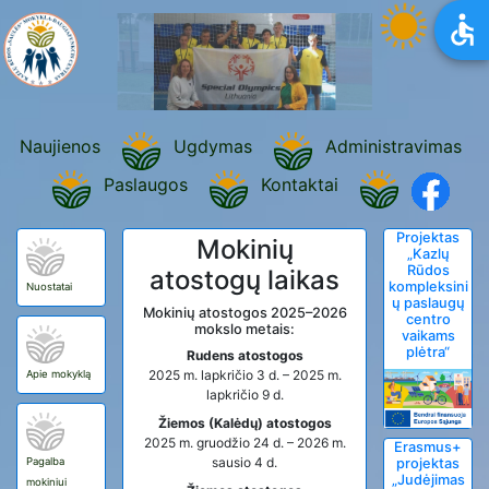
Naujienos
Ugdymas
Administravimas
Paslaugos
Kontaktai
Projektas
Mokinių
„Kazlų
Rūdos
atostogų laikas
kompleksini
Nuostatai
ų paslaugų
Mokinių atostogos 2025–2026
centro
mokslo metais:
vaikams
plėtra“
Rudens atostogos
2025 m. lapkričio 3 d. – 2025 m.
Apie mokyklą
lapkričio 9 d.
Žiemos (Kalėdų) atostogos
2025 m. gruodžio 24 d. – 2026 m.
Erasmus+
sausio 4 d.
Pagalba
projektas
„Judėjimas
mokiniui