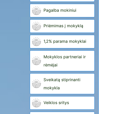
Pagalba mokiniui
Priėmimas į mokyklą
1,2% parama mokyklai
Mokyklos partneriai ir
rėmėjai
Sveikatą stiprinanti
mokykla
Veiklos sritys