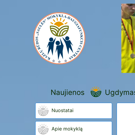
Naujienos
Ugdyma
Nuostatai
Apie mokyklą