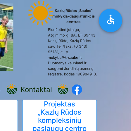
Kazlų Rūdos „Saulės“
mokykla-daugiafunkcis
centras
Biudžetinė įstaiga,
Atgimimo g. 8A, LT-69443
Kazlų Rūda, Kazlų Rūdos
sav. Tel./faks. (0 343)
95181, el. p.
Duomenys kaupiami ir
saugomi Juridinių asmenų
registre, kodas 190984913.
s
Kontaktai
Projektas
„Kazlų Rūdos
kompleksinių
paslaugų centro