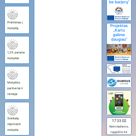
be barjerų“
Priėmimas į
Projektas
mokyklą
„Kartu
galime
daugiau“
1,2% parama
mokyklai
Mokyklos
partneriai ir
rėmėjai
Sveikatą
17:33:02
stiprinanti
Ketvirtadienis,
mokykla
rugpjūčio 6 d.