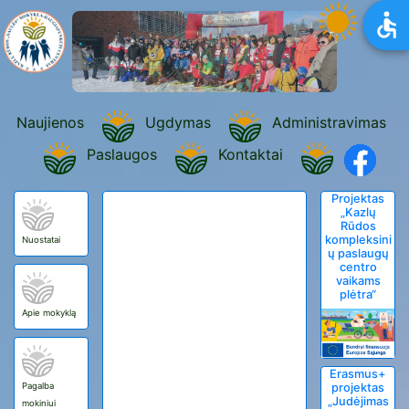
Naujienos
Ugdymas
Administravimas
Paslaugos
Kontaktai
Projektas
„Kazlų
Rūdos
kompleksini
Nuostatai
ų paslaugų
centro
vaikams
plėtra“
Apie mokyklą
Erasmus+
Pagalba
projektas
„Judėjimas
mokiniui