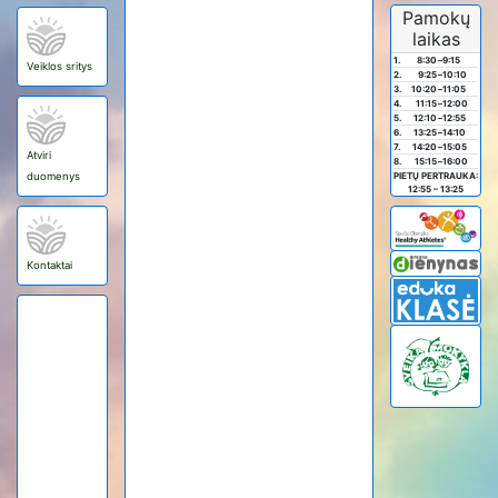
Pamokų
laikas
1.
8:30
–
9:15
Veiklos sritys
2.
9:25
–
10:10
3.
10:20
–
11:05
4.
11:15
–
12:00
5.
12:10
–
12:55
6.
13:25
–
14:10
7.
14:20
–
15:05
Atviri
8.
15:15
–
16:00
duomenys
PIETŲ PERTRAUKA:
12:55 – 13:25
Kontaktai