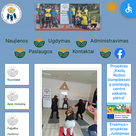
Naujienos
Ugdymas
Administravimas
Paslaugos
Kontaktai
Projektas
„Kazlų
Rūdos
kompleksini
Nuostatai
ų paslaugų
centro
vaikams
plėtra“
Apie mokyklą
Erasmus+
Pagalba
projektas
„Judėjimas
mokiniui