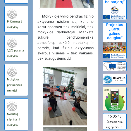
be barjerų“
Mokykloje vyko bendras fizinio
aktyvumo užsiėmimas, kuriame
Priėmimas į
Projektas
kartu sportavo tiek mokiniai, tiek
mokyklą
„Kartu
mokyklos darbuotojai. Mankšta
galime
sukūrė bendruomenišką
daugiau“
atmosferą, pakėlė nuotaiką ir
parodė, kad fizinis aktyvumas
1,2% parama
svarbus visiems – tiek vaikams,
mokyklai
tiek suaugusiems 🤸‍♀️
Mokyklos
partneriai ir
rėmėjai
Sveikatą
16:05:43
stiprinanti
Šeštadienis,
mokykla
rugpjūčio 8 d.