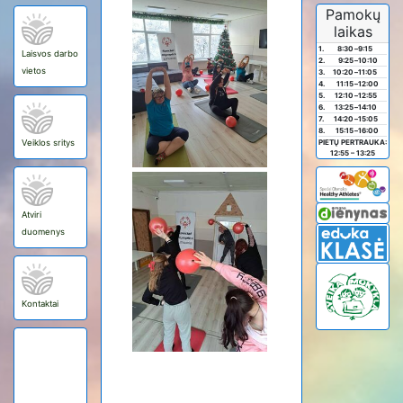
Pamokų
laikas
1.
8:30
–
9:15
Laisvos darbo
2.
9:25
–
10:10
vietos
3.
10:20
–
11:05
4.
11:15
–
12:00
5.
12:10
–
12:55
6.
13:25
–
14:10
7.
14:20
–
15:05
8.
15:15
–
16:00
Veiklos sritys
PIETŲ PERTRAUKA:
12:55 – 13:25
Atviri
duomenys
Kontaktai