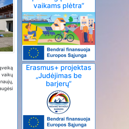
vaikams plėtra“
Erasmus+ projektas
ąveiką
„Judėjimas be
 vaikų
naujų,
barjerų“
augėsi