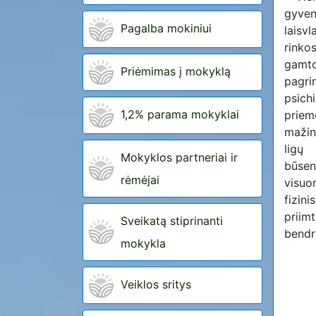
gyve
Pagalba mokiniui
laisv
rink
gamto
Priėmimas į mokyklą
pagr
psic
1,2% parama mokyklai
priem
maži
ligų 
Mokyklos partneriai ir
būsen
rėmėjai
visuo
fizin
priim
Sveikatą stiprinanti
bendr
mokykla
Veiklos sritys