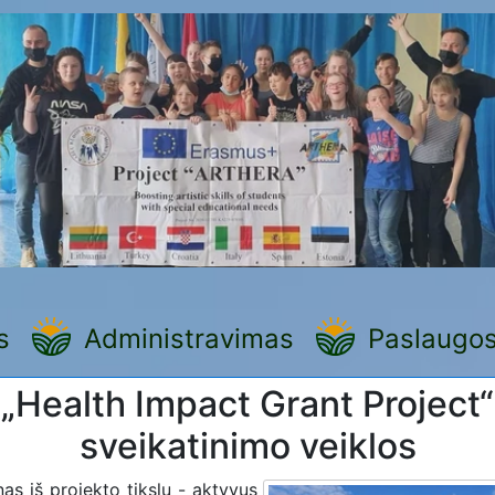
s
Administravimas
Paslaugo
„Health Impact Grant Project“
sveikatinimo veiklos
nas iš projekto tikslų - aktyvus