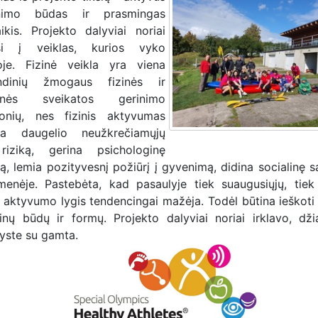
nimo būdas ir prasmingas
laikis. Projekto dalyviai noriai
osi į veiklas, kurios vyko
je. Fizinė veikla yra viena
indinių žmogaus fizinės ir
hinės sveikatos gerinimo
onių, nes fizinis aktyvumas
na daugelio neužkrečiamųjų
riziką, gerina psichologinę
ą, lemia pozityvesnį požiūrį į gyvenimą, didina socialinę s
menėje. Pastebėta, kad pasaulyje tiek suaugusiųjų, tiek
is aktyvumo lygis tendencingai mažėja. Todėl būtina ieškoti 
tinų būdų ir formų. Projekto dalyviai noriai irklavo, dži
yste su gamta.