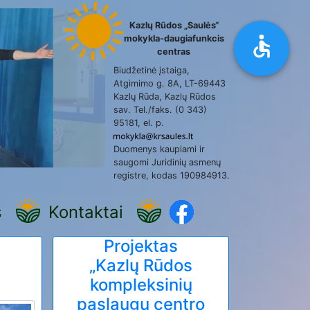
Kazlų Rūdos „Saulės“
mokykla-daugiafunkcis
centras
Biudžetinė įstaiga,
Atgimimo g. 8A, LT-69443
Kazlų Rūda, Kazlų Rūdos
sav. Tel./faks. (0 343)
95181, el. p.
Duomenys kaupiami ir
saugomi Juridinių asmenų
registre, kodas 190984913.
s
Kontaktai
Projektas
„Kazlų Rūdos
kompleksinių
paslaugų centro