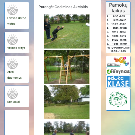
Pamokų
Parengė: Gediminas Akelaitis
laikas
1.
8:30
–
9:15
Laisvos darbo
2.
9:25
–
10:10
vietos
3.
10:20
–
11:05
4.
11:15
–
12:00
5.
12:10
–
12:55
6.
13:25
–
14:10
7.
14:20
–
15:05
8.
15:15
–
16:00
Veiklos sritys
PIETŲ PERTRAUKA:
12:55 – 13:25
Atviri
duomenys
Kontaktai