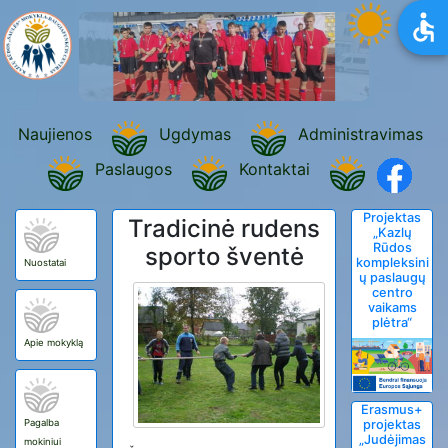
Naujienos
Ugdymas
Administravimas
Paslaugos
Kontaktai
Projektas
Tradicinė rudens
„Kazlų
Rūdos
sporto šventė
kompleksini
Nuostatai
ų paslaugų
centro
vaikams
plėtra“
Apie mokyklą
Erasmus+
Pagalba
projektas
„Judėjimas
mokiniui