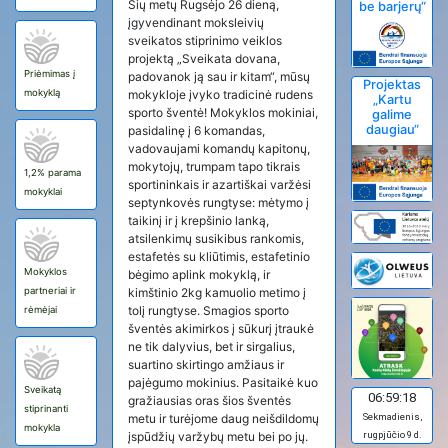
Šių metų Rugsėjo 26 dieną,
be barjerų“
įgyvendinant moksleivių
sveikatos stiprinimo veiklos
projektą „Sveikata dovana,
Priėmimas į
padovanok ją sau ir kitam“, mūsų
Projektas
mokyklą
mokykloje įvyko tradicinė rudens
„Kartu
sporto šventė! Mokyklos mokiniai,
galime
daugiau“
pasidalinę į 6 komandas,
vadovaujami komandų kapitonų,
mokytojų, trumpam tapo tikrais
1,2% parama
sportininkais ir azartiškai varžėsi
mokyklai
septynkovės rungtyse: mėtymo į
taikinį ir į krepšinio lanką,
atsilenkimų susikibus rankomis,
estafetės su kliūtimis, estafetinio
Mokyklos
bėgimo aplink mokyklą, ir
partneriai ir
kimštinio 2kg kamuolio metimo į
tolį rungtyse. Smagios sporto
rėmėjai
šventės akimirkos į sūkurį įtraukė
ne tik dalyvius, bet ir sirgalius,
suartino skirtingo amžiaus ir
pajėgumo mokinius. Pasitaikė kuo
Sveikatą
06:59:19
gražiausias oras šios šventės
stiprinanti
Sekmadienis,
metu ir turėjome daug neišdildomų
mokykla
rugpjūčio 9 d.
įspūdžių varžybų metu bei po jų.