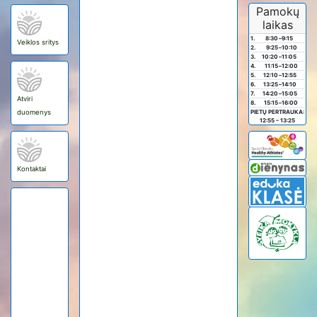
Pamokų
laikas
1.
8:30
–
9:15
Veiklos sritys
2.
9:25
–
10:10
3.
10:20
–
11:05
4.
11:15
–
12:00
5.
12:10
–
12:55
6.
13:25
–
14:10
7.
14:20
–
15:05
Atviri
8.
15:15
–
16:00
duomenys
PIETŲ PERTRAUKA:
12:55 – 13:25
Kontaktai