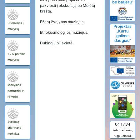
be barjerų“
pakviesti į ekskursiją po Molėtų
kraštą.
Ežerų žvejybos muziejus.
Priėmimas į
Projektas
mokyklą
„Kartu
Etnokosmologijos muziejus.
galime
daugiau“
Dubingių piliavietė.
1,2% parama
mokyklai
Mokyklos
partneriai ir
rėmėjai
Sveikatą
04:17:34
stiprinanti
Ketvirtadienis,
mokykla
rugpjūčio 6 d.