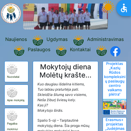
Naujienos
Ugdymas
Administravimas
Paslaugos
Kontaktai
Projektas
Mokytojų diena
„Kazlų
Rūdos
Molėtų krašte...
kompleksini
Nuostatai
ų paslaugų
Kuo daugiau išdalina kitiems,
centro
Tuo labiau praturtėja pati.
vaikams
plėtra“
Skleidžia šilumą savo visiems,
Neša žiburį šviesų kely.
Apie mokyklą
Kas ji?
Mokytojo širdis.
Erasmus+
Spalio 5-oji – Tarptautinė
Pagalba
projektas
mokytojų diena. Šia proga mūsų
„Judėjimas
mokiniui
mokyklos mokytojai buvo