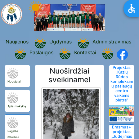
Naujienos
Ugdymas
Administravimas
Paslaugos
Kontaktai
Projektas
Nuoširdžiai
„Kazlų
Rūdos
sveikiname!
kompleksini
Nuostatai
ų paslaugų
centro
vaikams
plėtra“
Apie mokyklą
Erasmus+
Pagalba
projektas
„Judėjimas
mokiniui