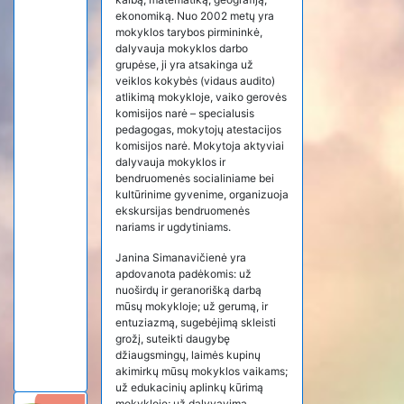
ekonomiką. Nuo 2002 metų yra
mokyklos tarybos pirmininkė,
dalyvauja mokyklos darbo
grupėse, ji yra atsakinga už
veiklos kokybės (vidaus audito)
atlikimą mokykloje, vaiko gerovės
komisijos narė – specialusis
pedagogas, mokytojų atestacijos
komisijos narė. Mokytoja aktyviai
dalyvauja mokyklos ir
bendruomenės socialiniame bei
kultūrinime gyvenime, organizuoja
ekskursijas bendruomenės
nariams ir ugdytiniams.
Janina Simanavičienė yra
apdovanota padėkomis: už
nuoširdų ir geranorišką darbą
mūsų mokykloje; už gerumą, ir
entuziazmą, sugebėjimą skleisti
grožį, suteikti daugybę
džiaugsmingų, laimės kupinų
akimirkų mūsų mokyklos vaikams;
už edukacinių aplinkų kūrimą
mokykloje; už dalyvavimą