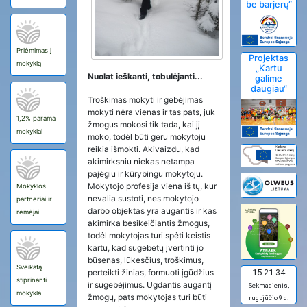
be barjerų“
Priėmimas į
Projektas
mokyklą
„Kartu
Nuolat ieškanti, tobulėjanti...
galime
daugiau“
Troškimas mokyti ir gebėjimas
mokyti nėra vienas ir tas pats, juk
1,2% parama
žmogus mokosi tik tada, kai jį
mokyklai
moko, todėl būti geru mokytoju
reikia išmokti. Akivaizdu, kad
akimirksniu niekas netampa
pajėgiu ir kūrybingu mokytoju.
Mokytojo profesija viena iš tų, kur
Mokyklos
nevalia sustoti, nes mokytojo
partneriai ir
darbo objektas yra augantis ir kas
rėmėjai
akimirka besikeičiantis žmogus,
todėl mokytojas turi spėti keistis
kartu, kad sugebėtų įvertinti jo
būsenas, lūkesčius, troškimus,
Sveikatą
perteikti žinias, formuoti įgūdžius
15:21:34
stiprinanti
ir sugebėjimus. Ugdantis augantį
Sekmadienis,
mokykla
žmogų, pats mokytojas turi būti
rugpjūčio 9 d.