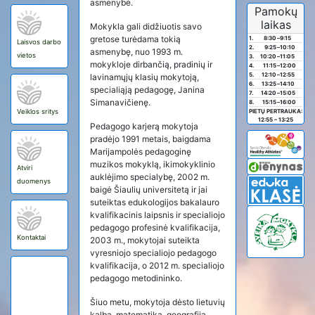
asmenybė.
Pamokų
laikas
Mokykla gali didžiuotis savo
gretose turėdama tokią
1.
8:30
–
9:15
Laisvos darbo
2.
9:25
–
10:10
asmenybę, nuo 1993 m.
vietos
3.
10:20
–
11:05
mokykloje dirbančią, pradinių ir
4.
11:15
–
12:00
5.
12:10
–
12:55
lavinamųjų klasių mokytoją,
6.
13:25
–
14:10
specialiąją pedagogę, Janina
7.
14:20
–
15:05
Simanavičienę.
8.
15:15
–
16:00
Veiklos sritys
PIETŲ PERTRAUKA:
12:55 – 13:25
Pedagogo karjerą mokytoja
pradėjo 1991 metais, baigdama
Marijampolės pedagoginę
muzikos mokyklą, ikimokyklinio
Atviri
auklėjimo specialybę, 2002 m.
duomenys
baigė Šiaulių universitetą ir jai
suteiktas edukologijos bakalauro
kvalifikacinis laipsnis ir specialiojo
pedagogo profesinė kvalifikacija,
Kontaktai
2003 m., mokytojai suteikta
vyresniojo specialiojo pedagogo
kvalifikacija, o 2012 m. specialiojo
pedagogo metodininko.
Šiuo metu, mokytoja dėsto lietuvių
kalbą, matematiką, geografiją,