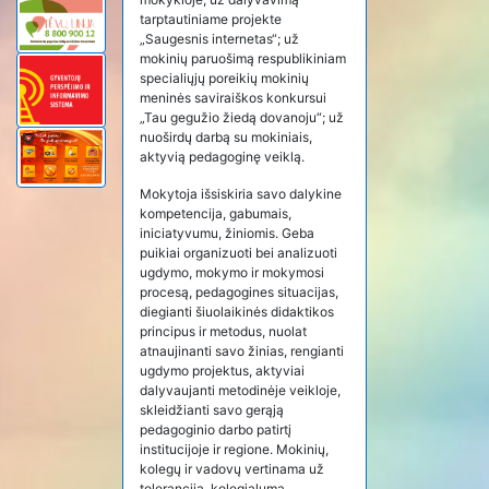
tarptautiniame projekte
„Saugesnis internetas“; už
mokinių paruošimą respublikiniam
specialiųjų poreikių mokinių
meninės saviraiškos konkursui
„Tau gegužio žiedą dovanoju“; už
nuoširdų darbą su mokiniais,
aktyvią pedagoginę veiklą.
Mokytoja išsiskiria savo dalykine
kompetencija, gabumais,
iniciatyvumu, žiniomis. Geba
puikiai organizuoti bei analizuoti
ugdymo, mokymo ir mokymosi
procesą, pedagogines situacijas,
diegianti šiuolaikinės didaktikos
principus ir metodus, nuolat
atnaujinanti savo žinias, rengianti
ugdymo projektus, aktyviai
dalyvaujanti metodinėje veikloje,
skleidžianti savo gerąją
pedagoginio darbo patirtį
institucijoje ir regione. Mokinių,
kolegų ir vadovų vertinama už
toleranciją, kolegialumą,