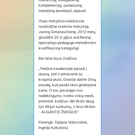
kompetenciją, sumanumą,
mokėjimą bendrauti, atjausti.
Visas mokyklos kolektyvas
nuoširdžiai sveikina mokytoją
Janiną Simanavičienę, 2012 metų
gruodžio 20 d. įgijus aukštesnę,
specialiojo pedagogo metodininko
kvalifikacinę kategoriją!
Bei taria šiuos žodžius:
„Tebūna kasdienybė panaši į
duoną, soti ir pilnavertė su
kvapnia pluta. Dosniai dalink žinių
aruodą, kurį pasės tavo globojama
karta. O kai, pavargęs nuo
nedėkingumo, norėsi viską mesti,
prisimink žodžius: dėl tikslo daug
turi iškęst sunkumų, o tavo tikslas
- AUGANTIS ŽMOGUS“.
Parengė: Tatjana Volkovienė,
Ingrida Kolkatova