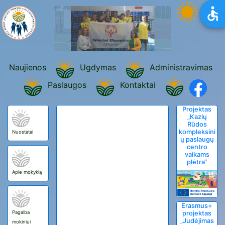
Naujienos
Ugdymas
Administravimas
Paslaugos
Kontaktai
Projektas
„Kazlų
Rūdos
kompleksini
Nuostatai
ų paslaugų
centro
vaikams
plėtra“
Apie mokyklą
Erasmus+
Pagalba
projektas
„Judėjimas
mokiniui