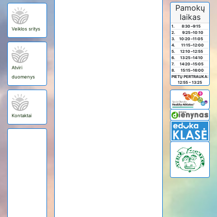
Pamokų
laikas
1.
8:30
–
9:15
Veiklos sritys
2.
9:25
–
10:10
3.
10:20
–
11:05
4.
11:15
–
12:00
5.
12:10
–
12:55
6.
13:25
–
14:10
7.
14:20
–
15:05
Atviri
8.
15:15
–
16:00
duomenys
PIETŲ PERTRAUKA:
12:55 – 13:25
Kontaktai