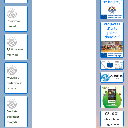
be barjerų“
Priėmimas į
Projektas
mokyklą
„Kartu
galime
daugiau“
1,2% parama
mokyklai
Mokyklos
partneriai ir
rėmėjai
Sveikatą
02:10:01
stiprinanti
Ketvirtadienis,
mokykla
rugpjūčio 6 d.