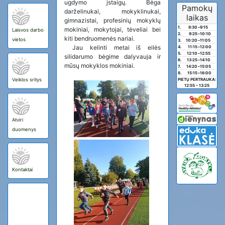
ugdymo įstaigų. Bėga
Pamokų
darželinukai, mokyklinukai,
laikas
gimnazistai, profesinių mokyklų
1.
8:30
–
9:15
mokiniai, mokytojai, tėveliai bei
Laisvos darbo
2.
9:25
–
10:10
kiti bendruomenės nariai.
vietos
3.
10:20
–
11:05
Jau kelinti metai iš eilės
4.
11:15
–
12:00
5.
12:10
–
12:55
silidarumo bėgime dalyvauja ir
6.
13:25
–
14:10
mūsų mokyklos mokiniai.
7.
14:20
–
15:05
8.
15:15
–
16:00
Veiklos sritys
PIETŲ PERTRAUKA:
12:55 – 13:25
Atviri
duomenys
Kontaktai