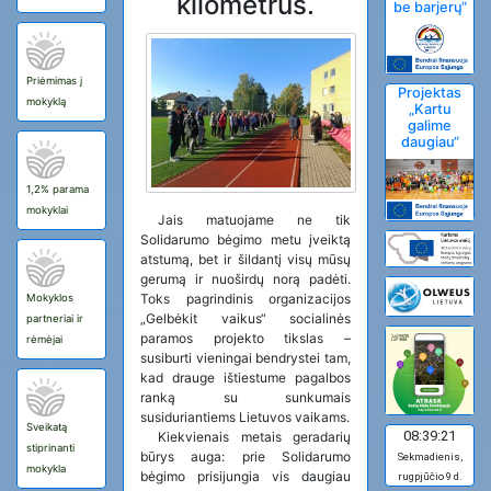
kilometrus.
be barjerų“
Priėmimas į
Projektas
mokyklą
„Kartu
galime
daugiau“
1,2% parama
mokyklai
Jais matuojame ne tik
Solidarumo bėgimo metu įveiktą
atstumą, bet ir šildantį visų mūsų
gerumą ir nuoširdų norą padėti.
Toks pagrindinis organizacijos
Mokyklos
„Gelbėkit vaikus“ socialinės
partneriai ir
paramos projekto tikslas –
rėmėjai
susiburti vieningai bendrystei tam,
kad drauge ištiestume pagalbos
ranką su sunkumais
susiduriantiems Lietuvos vaikams.
Sveikatą
08:39:22
Kiekvienais metais geradarių
stiprinanti
būrys auga: prie Solidarumo
Sekmadienis,
mokykla
bėgimo prisijungia vis daugiau
rugpjūčio 9 d.