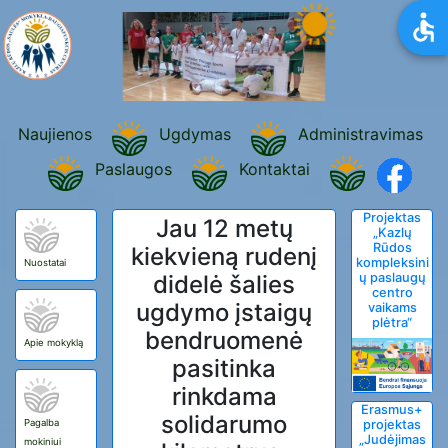
Naujienos
Ugdymas
Administravimas
Paslaugos
Kontaktai
Projektas
Jau 12 metų
„Kazlų
Rūdos
kiekvieną rudenį
kompleksini
Nuostatai
didelė šalies
ų paslaugų
centro
ugdymo įstaigų
vaikams
plėtra“
bendruomenė
Apie mokyklą
pasitinka
rinkdama
Erasmus+
solidarumo
Pagalba
projektas
„Judėjimas
mokiniui