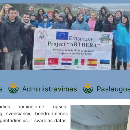
s
Administravimas
Paslaugo
andien paminėjome rugsėjo
į švenčiančių bendruomenės
 gimtadienius ir svarbias datas!