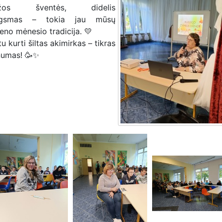
žos šventės, didelis
ugsmas – tokia jau mūsų
eno mėnesio tradicija. 💛
u kurti šiltas akimirkas – tikras
umas! 🥳✨