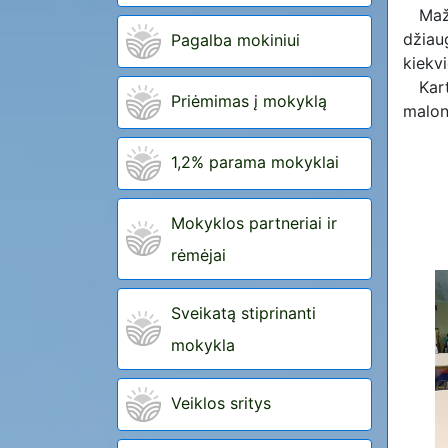
Ma
džia
Pagalba mokiniui
kiekvi
Kart
Priėmimas į mokyklą
malon
1,2% parama mokyklai
Mokyklos partneriai ir
rėmėjai
Sveikatą stiprinanti
mokykla
Veiklos sritys