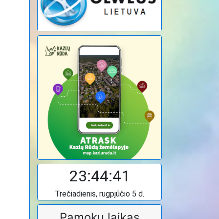
23:44:43
Trečiadienis, rugpjūčio 5 d.
Pamokų laikas