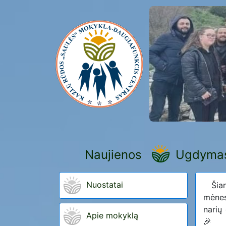
Naujienos
Ugdyma
Nuostatai
Ši
mėnes
narių
Apie mokyklą
🎉