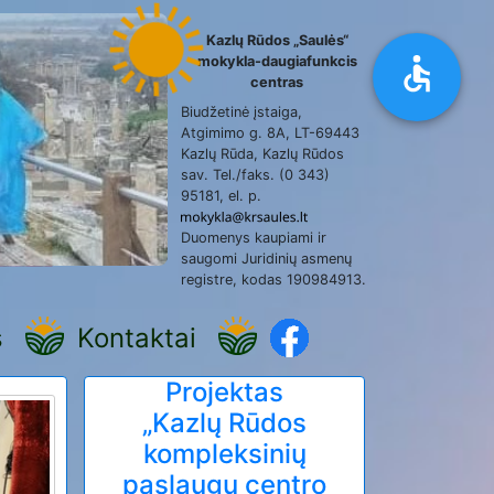
Kazlų Rūdos „Saulės“
mokykla-daugiafunkcis
centras
Biudžetinė įstaiga,
Atgimimo g. 8A, LT-69443
Kazlų Rūda, Kazlų Rūdos
sav. Tel./faks. (0 343)
95181, el. p.
Duomenys kaupiami ir
saugomi Juridinių asmenų
registre, kodas 190984913.
s
Kontaktai
Projektas
„Kazlų Rūdos
kompleksinių
paslaugų centro