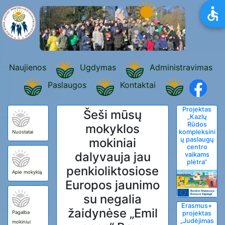
Naujienos
Ugdymas
Administravimas
Paslaugos
Kontaktai
Projektas
Šeši mūsų
„Kazlų
Rūdos
mokyklos
kompleksini
Nuostatai
mokiniai
ų paslaugų
centro
dalyvauja jau
vaikams
plėtra“
penkioliktosiose
Apie mokyklą
Europos jaunimo
su negalia
Erasmus+
žaidynėse „Emil
Pagalba
projektas
„Judėjimas
mokiniui