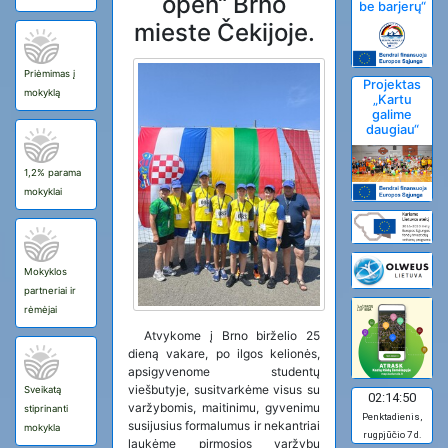
open“ Brno
be barjerų“
mieste Čekijoje.
Priėmimas į
Projektas
mokyklą
„Kartu
galime
daugiau“
1,2% parama
mokyklai
Mokyklos
partneriai ir
rėmėjai
Atvykome į Brno birželio 25
dieną vakare, po ilgos kelionės,
apsigyvenome studentų
viešbutyje, susitvarkėme visus su
Sveikatą
02:14:51
varžybomis, maitinimu, gyvenimu
stiprinanti
Penktadienis,
susijusius formalumus ir nekantriai
mokykla
rugpjūčio 7 d.
laukėme pirmosios varžybų