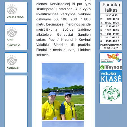
dienos. Ketvirtadienį iš pat ryto
Pamokų
skubėjome į stadioną, kur vyko
laikas
kvalifikacinės varžybos. Vaikinai
1.
8:30
–
9:15
Veiklos sritys
dalyvavo 50, 100, 200 ir 800
2.
9:25
–
10:10
3.
10:20
–
11:05
metrų bėgimuose, merginos bandė
4.
11:15
–
12:00
meistriškumą Bočios žaidimo
5.
12:10
–
12:55
aikštelėje. Geriausiai šiandien
6.
13:25
–
14:10
7.
14:20
–
15:05
sekėsi Povilui Kiveriui ir Kevinui
Atviri
8.
15:15
–
16:00
Valaičiui. Šiandien tik pradžia.
duomenys
PIETŲ PERTRAUKA:
12:55 – 13:25
Finalai ir medaliai rytoj. Linkime
sėkmės!
Kontaktai