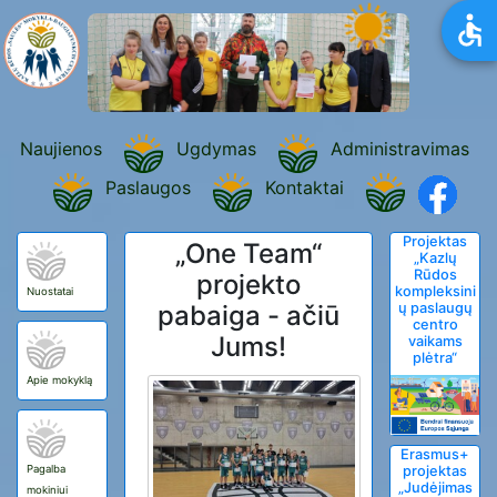
Naujienos
Ugdymas
Administravimas
Paslaugos
Kontaktai
Projektas
„One Team“
„Kazlų
Rūdos
projekto
kompleksini
Nuostatai
pabaiga - ačiū
ų paslaugų
centro
Jums!
vaikams
plėtra“
Apie mokyklą
Erasmus+
Pagalba
projektas
„Judėjimas
mokiniui