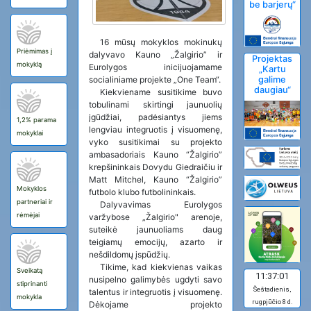
be barjerų“
16 mūsų mokyklos mokinukų
Priėmimas į
dalyvavo Kauno „Žalgirio” ir
Projektas
mokyklą
Eurolygos inicijuojamame
„Kartu
socialiniame projekte „One Team“.
galime
daugiau“
Kiekviename susitikime buvo
tobulinami skirtingi jaunuolių
įgūdžiai, padėsiantys jiems
1,2% parama
lengviau integruotis į visuomenę,
mokyklai
vyko susitikimai su projekto
ambasadoriais Kauno “Žalgirio”
krepšininkais Dovydu Giedraičiu ir
Matt Mitchel, Kauno “Žalgirio”
Mokyklos
futbolo klubo futbolininkais.
partneriai ir
Dalyvavimas Eurolygos
rėmėjai
varžybose „Žalgirio" arenoje,
suteikė jaunuoliams daug
teigiamų emocijų, azarto ir
nešdildomų įspūdžių.
Tikime, kad kiekvienas vaikas
Sveikatą
11:37:02
nusipelno galimybės ugdyti savo
stiprinanti
Šeštadienis,
talentus ir integruotis į visuomenę.
mokykla
rugpjūčio 8 d.
Dėkojame projekto