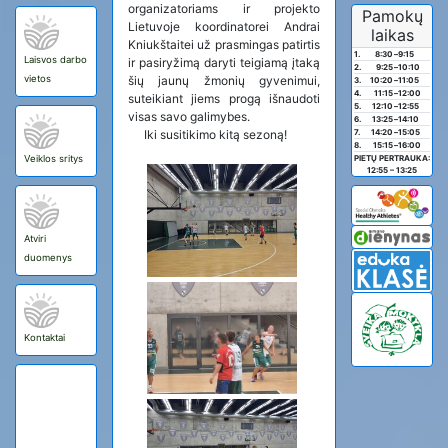
organizatoriams ir projekto
Pamokų
Lietuvoje koordinatorei Andrai
laikas
Kniukštaitei už prasmingas patirtis
1.
8:30
–
9:15
Laisvos darbo
ir pasiryžimą daryti teigiamą įtaką
2.
9:25
–
10:10
vietos
šių jaunų žmonių gyvenimui,
3.
10:20
–
11:05
4.
11:15
–
12:00
suteikiant jiems progą išnaudoti
5.
12:10
–
12:55
visas savo galimybes.
6.
13:25
–
14:10
7.
14:20
–
15:05
Iki susitikimo kitą sezoną!
8.
15:15
–
16:00
Veiklos sritys
PIETŲ PERTRAUKA:
12:55 – 13:25
Atviri
duomenys
Kontaktai