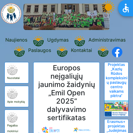
Naujienos
Ugdymas
Administravimas
Paslaugos
Kontaktai
Projektas
Europos
„Kazlų
Rūdos
neįgaliųjų
kompleksini
Nuostatai
jaunimo žaidynių
ų paslaugų
centro
„Emil Open
vaikams
plėtra“
2025“
Apie mokyklą
dalyvavimo
sertifikatas
Erasmus+
Pagalba
projektas
„Judėjimas
mokiniui