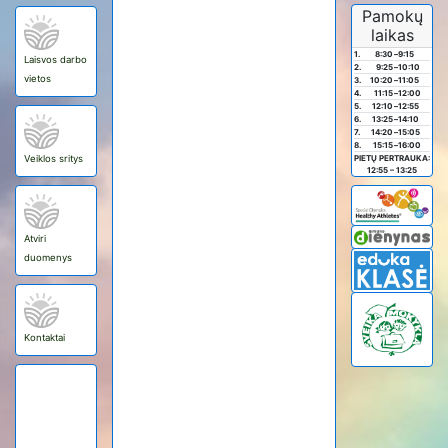
Pamokų
laikas
1.
8:30
–
9:15
Laisvos darbo
2.
9:25
–
10:10
vietos
3.
10:20
–
11:05
4.
11:15
–
12:00
5.
12:10
–
12:55
6.
13:25
–
14:10
7.
14:20
–
15:05
8.
15:15
–
16:00
Veiklos sritys
PIETŲ PERTRAUKA:
12:55 – 13:25
Atviri
duomenys
Kontaktai