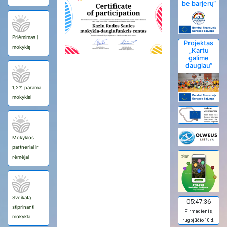
be barjerų“
Priėmimas į
Projektas
mokyklą
„Kartu
galime
daugiau“
1,2% parama
mokyklai
Mokyklos
partneriai ir
rėmėjai
Sveikatą
05:47:37
stiprinanti
Pirmadienis,
mokykla
rugpjūčio 10 d.