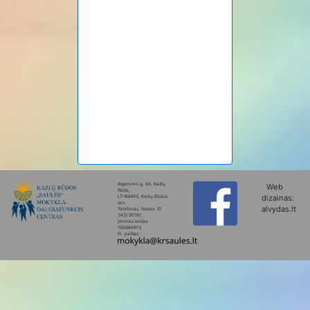
Atgimimo g. 8A, Kazlų
Web
Rūda,
dizainas:
LT–69443, Kazlų Rūdos
sav.
alvydas.lt
Telefonas, faksas: (0
343) 95181.
Įmonės kodas:
190984913.
El. paštas: