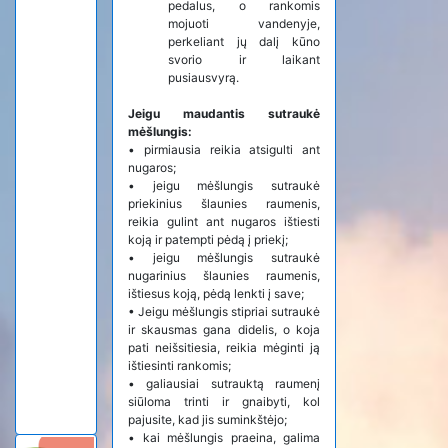
pedalus, o rankomis
mojuoti vandenyje,
perkeliant jų dalį kūno
svorio ir laikant
pusiausvyrą.
Jeigu maudantis sutraukė
mėšlungis:
•
pirmiausia reikia atsigulti ant
nugaros;
•
jeigu mėšlungis sutraukė
priekinius šlaunies raumenis,
reikia gulint ant nugaros ištiesti
koją ir patempti pėdą į priekį;
•
jeigu mėšlungis sutraukė
nugarinius šlaunies raumenis,
ištiesus koją, pėdą lenkti į save;
•
Jeigu mėšlungis stipriai sutraukė
ir skausmas gana didelis, o koja
pati neišsitiesia, reikia mėginti ją
ištiesinti rankomis;
•
galiausiai sutrauktą raumenį
siūloma trinti ir gnaibyti, kol
pajusite, kad jis suminkštėjo;
•
kai mėšlungis praeina, galima