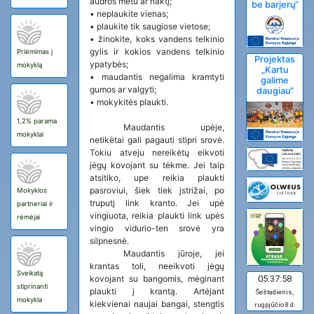
audros metu ar naktį;
be barjerų“
•
neplaukite vienas;
•
plaukite tik saugiose vietose;
•
žinokite, koks vandens telkinio
gylis ir kokios vandens telkinio
Priėmimas į
Projektas
ypatybės;
mokyklą
„Kartu
•
maudantis negalima kramtyti
galime
gumos ar valgyti;
daugiau“
•
mokykitės plaukti.
1,2% parama
Maudantis upėje,
mokyklai
netikėtai gali pagauti stipri srovė.
Tokiu atveju nereikėtų eikvoti
jėgų kovojant su tėkme. Jei taip
atsitiko, upe reikia plaukti
pasroviui, šiek tiek įstrižai, po
Mokyklos
truputį link kranto. Jei upė
partneriai ir
vingiuota, reikia plaukti link upės
rėmėjai
vingio vidurio-ten srovė yra
silpnesnė.
Maudantis jūroje, jei
krantas toli, neeikvoti jėgų
Sveikatą
kovojant su bangomis, mėginant
05:37:59
stiprinanti
plaukti į krantą. Artėjant
Šeštadienis,
mokykla
kiekvienai naujai bangai, stengtis
rugpjūčio 8 d.