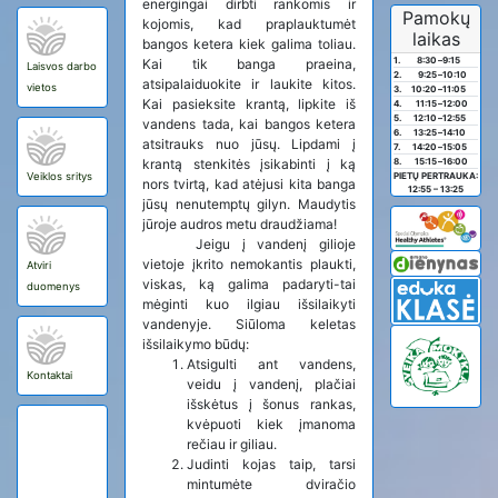
energingai dirbti rankomis ir
Pamokų
kojomis, kad praplauktumėt
laikas
bangos ketera kiek galima toliau.
1.
8:30
–
9:15
Kai tik banga praeina,
Laisvos darbo
2.
9:25
–
10:10
atsipalaiduokite ir laukite kitos.
vietos
3.
10:20
–
11:05
Kai pasieksite krantą, lipkite iš
4.
11:15
–
12:00
5.
12:10
–
12:55
vandens tada, kai bangos ketera
6.
13:25
–
14:10
atsitrauks nuo jūsų. Lipdami į
7.
14:20
–
15:05
krantą stenkitės įsikabinti į ką
8.
15:15
–
16:00
Veiklos sritys
PIETŲ PERTRAUKA:
nors tvirtą, kad atėjusi kita banga
12:55 – 13:25
jūsų nenutemptų gilyn. Maudytis
jūroje audros metu draudžiama!
Jeigu į vandenį gilioje
vietoje įkrito nemokantis plaukti,
Atviri
viskas, ką galima padaryti-tai
duomenys
mėginti kuo ilgiau išsilaikyti
vandenyje. Siūloma keletas
išsilaikymo būdų:
Atsigulti ant vandens,
Kontaktai
veidu į vandenį, plačiai
išskėtus į šonus rankas,
kvėpuoti kiek įmanoma
rečiau ir giliau.
Judinti kojas taip, tarsi
mintumėte dviračio