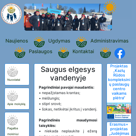
Naujienos
Ugdymas
Administravimas
Paslaugos
Kontaktai
Projektas
Saugus elgesys
„Kazlų
Rūdos
vandenyje
kompleksini
Nuostatai
ų paslaugų
Pagrindiniai pavojai maudantis:
centro
•
nepažįstamas krantas;
vaikams
plėtra“
•
mėšlungis;
•
stipri srovė;
Apie mokyklą
•
šokas, netikėtai įkritus į vandenį.
Pagrindinės maudymosi
Erasmus+
taisyklės:
Pagalba
projektas
•
niekada neplaukite į ežerą
„Judėjimas
mokiniui