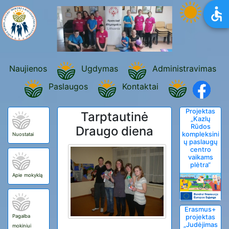
Naujienos
Ugdymas
Administravimas
Paslaugos
Kontaktai
Projektas
Tarptautinė
„Kazlų
Rūdos
Draugo diena
kompleksini
Nuostatai
ų paslaugų
centro
vaikams
plėtra“
Apie mokyklą
Erasmus+
Pagalba
projektas
„Judėjimas
mokiniui