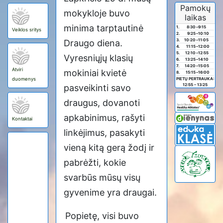
Pamokų
mokykloje buvo
laikas
minima tarptautinė
1.
8:30
–
9:15
Veiklos sritys
2.
9:25
–
10:10
3.
10:20
–
11:05
Draugo diena.
4.
11:15
–
12:00
5.
12:10
–
12:55
Vyresniųjų klasių
6.
13:25
–
14:10
7.
14:20
–
15:05
Atviri
mokiniai kvietė
8.
15:15
–
16:00
duomenys
PIETŲ PERTRAUKA:
12:55 – 13:25
pasveikinti savo
draugus, dovanoti
apkabinimus, rašyti
Kontaktai
linkėjimus, pasakyti
vieną kitą gerą žodį ir
pabrėžti, kokie
svarbūs mūsų visų
gyvenime yra draugai.
Popietę, visi buvo