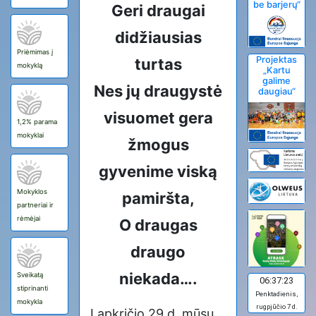
be barjerų“
Geri draugai
didžiausias
Priėmimas į
Projektas
turtas
mokyklą
„Kartu
galime
Nes jų draugystė
daugiau“
visuomet gera
1,2% parama
mokyklai
žmogus
gyvenime viską
Mokyklos
pamiršta,
partneriai ir
rėmėjai
O draugas
draugo
niekada….
Sveikatą
06:37:24
stiprinanti
Penktadienis,
mokykla
rugpjūčio 7 d.
Lapkričio 29 d. mūsų