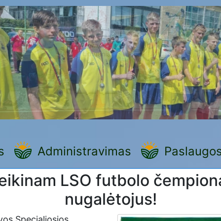
s
Administravimas
Paslaugo
eikinam LSO futbolo čempion
nugalėtojus!
vos Specialiosios