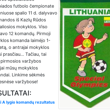
piados futbolo čempionate
niuose spalio 11 d. dalyvavo
mandos iš Kazlų Rūdos
aliosios mokyklos. Viso
avo 12 komandų. Pirmoji
klos komanda laimėjo 1-
ietą, o antrajai mokyklos
i prasčiau... Tačiau, tai
 pirmosios varžybos
ajai mūsų mokyklos
ndai. Linkime sėkmės
mesnėse varžybose!
SULTATAI:
i A lygio komandų rezultatus