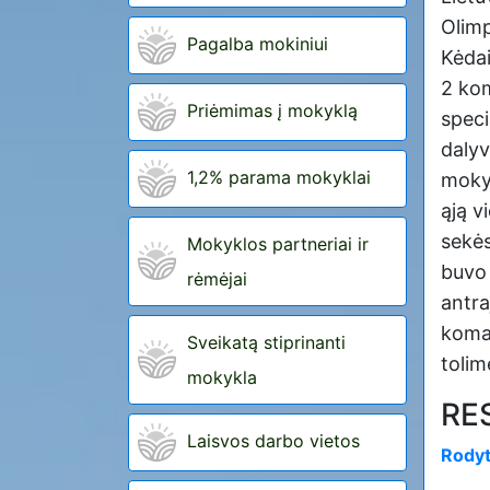
Olim
Pagalba mokiniui
Kėdai
2 ko
Priėmimas į mokyklą
speci
dalyv
1,2% parama mokyklai
moky
ąją v
sekės
Mokyklos partneriai ir
buvo
rėmėjai
antr
koma
Sveikatą stiprinanti
toli
mokykla
RE
Laisvos darbo vietos
Rodyt