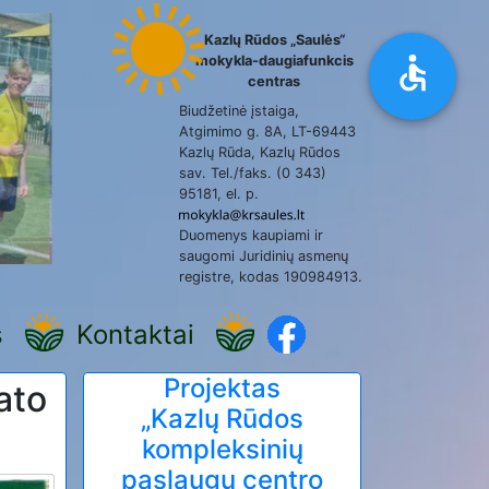
Kazlų Rūdos „Saulės“
mokykla-daugiafunkcis
centras
Biudžetinė įstaiga,
Atgimimo g. 8A, LT-69443
Kazlų Rūda, Kazlų Rūdos
sav. Tel./faks. (0 343)
95181, el. p.
Duomenys kaupiami ir
saugomi Juridinių asmenų
registre, kodas 190984913.
s
Kontaktai
Projektas
ato
„Kazlų Rūdos
kompleksinių
paslaugų centro