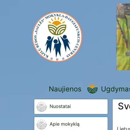
Naujienos
Ugdyma
Sv
Nuostatai
Apie mokyklą
Lietu