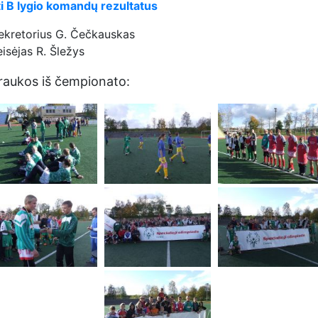
i B lygio komandų rezultatus
sekretorius G. Čečkauskas
eisėjas R. Šležys
raukos iš čempionato: