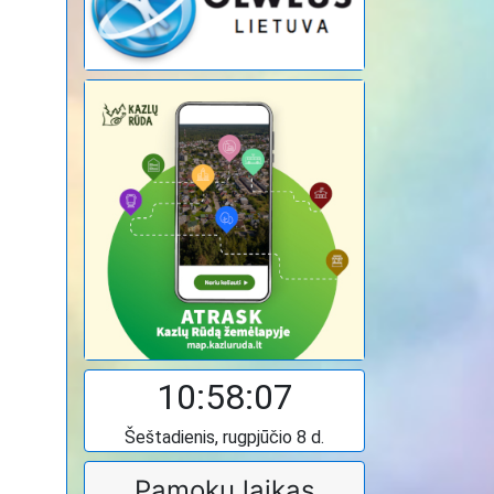
10:58:08
Šeštadienis, rugpjūčio 8 d.
Pamokų laikas