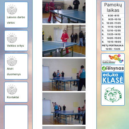
Pamokų
laikas
1.
8:30
–
9:15
Laisvos darbo
2.
9:25
–
10:10
vietos
3.
10:20
–
11:05
4.
11:15
–
12:00
5.
12:10
–
12:55
6.
13:25
–
14:10
7.
14:20
–
15:05
8.
15:15
–
16:00
Veiklos sritys
PIETŲ PERTRAUKA:
12:55 – 13:25
Atviri
duomenys
Kontaktai