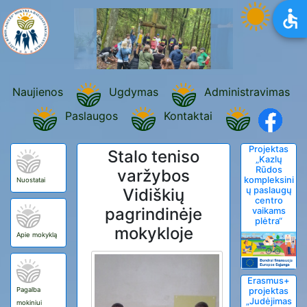
Naujienos
Ugdymas
Administravimas
Paslaugos
Kontaktai
Projektas
Stalo teniso
„Kazlų
Rūdos
varžybos
kompleksini
Nuostatai
Vidiškių
ų paslaugų
centro
pagrindinėje
vaikams
plėtra“
mokykloje
Apie mokyklą
Erasmus+
Pagalba
projektas
„Judėjimas
mokiniui