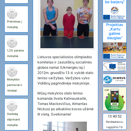
be barjerų“
Priėmimas į
Projektas
mokyklą
„Kartu
galime
daugiau“
1,2% parama
mokyklai
Lietuvos specialiosios olimpiados
komitetas ir Jasiuliškių socialinės
globos namai (Ukmergės raj.)
2012m. gruodžio 13 d. vykdė stalo
teniso varžybas. Varžybos vyko
Mokyklos
Vidiškių pagrindinėje mokykloje.
partneriai ir
rėmėjai
Mūsų mokyklos stalo teniso
komanda (Iveta Kalinauskaitė,
Tomas Mackevičius, Almantas
Nickus) po atkaklios kovos užėmė
III vietą. Sveikiname!
Sveikatą
13:40:52
stiprinanti
Penktadienis,
mokykla
rugpjūčio 7 d.