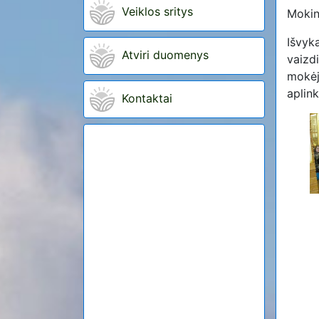
Veiklos sritys
Mokini
Išvyka
Atviri duomenys
vaizd
mokėj
aplin
Kontaktai