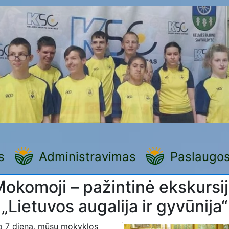
s
Administravimas
Paslaugo
okomoji – pažintinė ekskursi
„Lietuvos augalija ir gyvūnija“
o 7 dieną, mūsų mokyklos