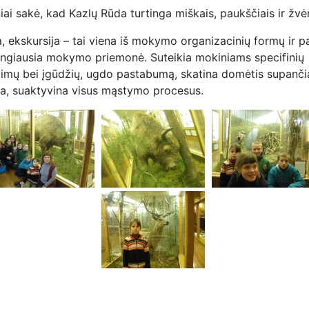
ai sakė, kad Kazlų Rūda turtinga miškais, paukščiais ir žvėr
, ekskursija – tai viena iš mokymo organizacinių formų ir pa
ingiausia mokymo priemonė. Suteikia mokiniams specifinių
imų bei įgūdžių, ugdo pastabumą, skatina domėtis supanči
ka, suaktyvina visus mąstymo procesus.