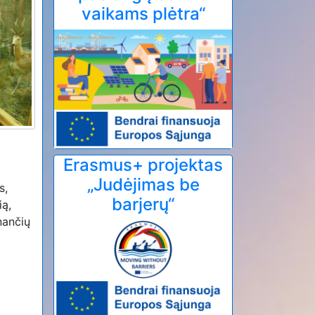
vaikams plėtra“
Erasmus+ projektas
„Judėjimas be
s,
barjerų“
ią,
nančių