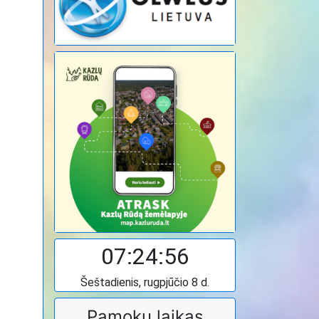
07:24:57
Šeštadienis, rugpjūčio 8 d.
Pamokų laikas