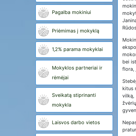
mokini
Pagalba mokiniui
mokyt
Janin
Rūdos
Priėmimas į mokyklą
Mokin
ekspo
1,2% parama mokyklai
mokom
bei is
Mokyklos partneriai ir
flora,
rėmėjai
Stebėj
kitus 
Sveikatą stiprinanti
vilką,
žvėrių
mokykla
gyven
Laisvos darbo vietos
Nepas
pratu