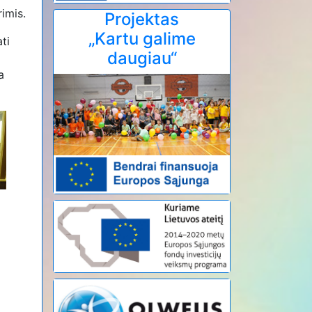
imis.
Projektas
„Kartu galime
ti
daugiau“
a