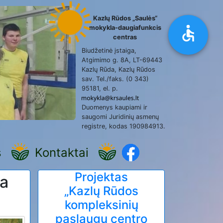
Kazlų Rūdos „Saulės“
mokykla-daugiafunkcis
centras
Biudžetinė įstaiga,
Atgimimo g. 8A, LT-69443
Kazlų Rūda, Kazlų Rūdos
sav. Tel./faks. (0 343)
95181, el. p.
Duomenys kaupiami ir
saugomi Juridinių asmenų
registre, kodas 190984913.
s
Kontaktai
Projektas
ja
„Kazlų Rūdos
kompleksinių
paslaugų centro