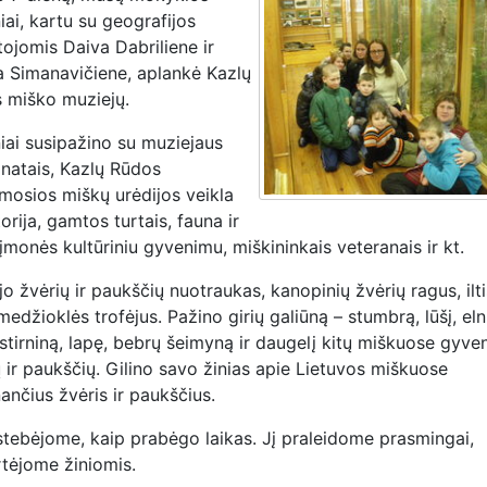
ai, kartu su geografijos
ojomis Daiva Dabriliene ir
a Simanavičiene, aplankė Kazlų
 miško muziejų.
iai susipažino su muziejaus
natais, Kazlų Rūdos
osios miškų urėdijos veikla
torija, gamtos turtais, fauna ir
 įmonės kultūriniu gyvenimu, miškininkais veteranais ir kt.
o žvėrių ir paukščių nuotraukas, kanopinių žvėrių ragus, ilti
medžioklės trofėjus. Pažino girių galiūną – stumbrą, lūšį, eln
 stirniną, lapę, bebrų šeimyną ir daugelį kitų miškuose gyve
 ir paukščių. Gilino savo žinias apie Lietuvos miškuose
ančius žvėris ir paukščius.
tebėjome, kaip prabėgo laikas. Jį praleidome prasmingai,
rtėjome žiniomis.