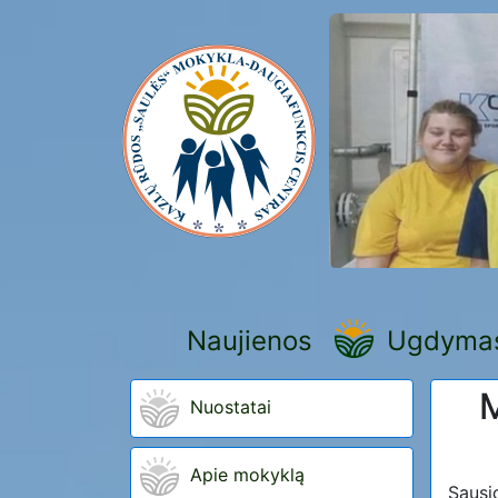
Naujienos
Ugdyma
M
Nuostatai
Apie mokyklą
Sausi