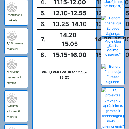
4.
11.15-12.00
11.15-12.00
„Judėjimas
be barjerų“
5.
12.10-12.55
12.10-12.5
Priėmimas į
mokyklą
6.
13.25-14.10
13.25-14.1
14.20-
7.
14.20-15.0
Projektas
15.05
1,2% parama
„Kartu
mokyklai
galime
8.
15.15-16.00
15.15-16.0
daugiau“
PIETŲ PERTRAUKA: 12.55-
Mokyklos
13.25
partneriai ir
rėmėjai
Sveikatą
stiprinanti
mokykla