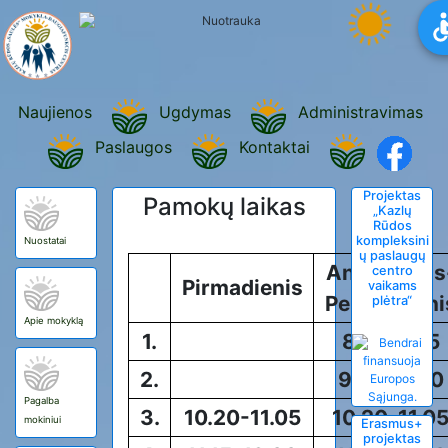
Naujienos
Ugdymas
Administravimas
Paslaugos
Kontaktai
Projektas
Pamokų laikas
„Kazlų
Rūdos
kompleksini
Nuostatai
ų paslaugų
Antradienis
centro
Pirmadienis
vaikams
Penktadieni
plėtra“
Apie mokyklą
1.
8.30-9.15
2.
9.25-10.10
Pagalba
3.
10.20-11.05
10.20-11.0
mokiniui
Erasmus+
projektas