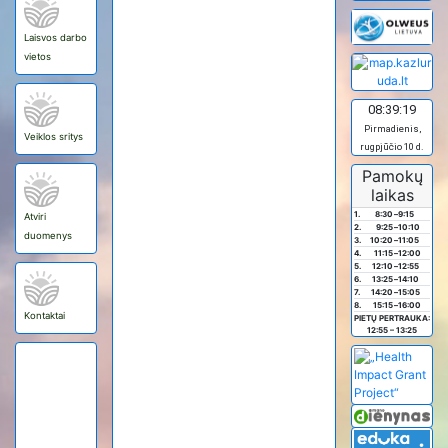
Laisvos darbo
vietos
08:39:19
Pirmadienis,
Veiklos sritys
rugpjūčio 10 d.
Pamokų
laikas
1.
8:30
–
9:15
Atviri
2.
9:25
–
10:10
duomenys
3.
10:20
–
11:05
4.
11:15
–
12:00
5.
12:10
–
12:55
6.
13:25
–
14:10
7.
14:20
–
15:05
8.
15:15
–
16:00
Kontaktai
PIETŲ PERTRAUKA:
12:55 – 13:25