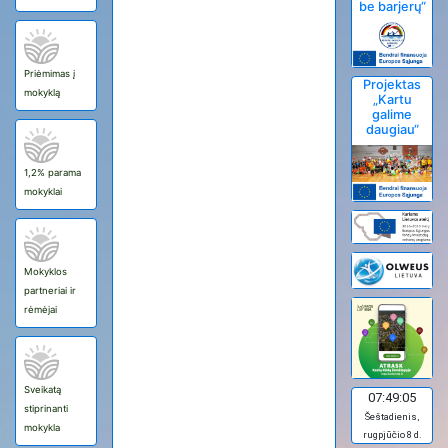
be barjerų“
Priėmimas į
Projektas
mokyklą
„Kartu
galime
daugiau“
1,2% parama
mokyklai
Mokyklos
partneriai ir
rėmėjai
Sveikatą
07:49:05
stiprinanti
Šeštadienis,
mokykla
rugpjūčio 8 d.