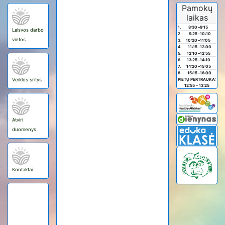
Pamokų
laikas
1.
8:30
–
9:15
Laisvos darbo
2.
9:25
–
10:10
vietos
3.
10:20
–
11:05
4.
11:15
–
12:00
5.
12:10
–
12:55
6.
13:25
–
14:10
7.
14:20
–
15:05
8.
15:15
–
16:00
Veiklos sritys
PIETŲ PERTRAUKA:
12:55 – 13:25
Atviri
duomenys
Kontaktai