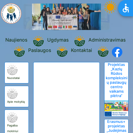
Naujienos
Ugdymas
Administravimas
Paslaugos
Kontaktai
Projektas
„Kazlų
Rūdos
kompleksini
Nuostatai
ų paslaugų
centro
vaikams
plėtra“
Apie mokyklą
Erasmus+
Pagalba
projektas
„Judėjimas
mokiniui