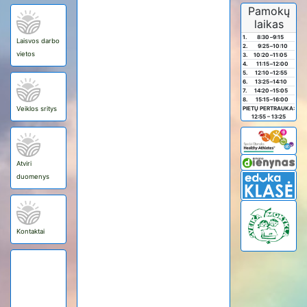
Pamokų
laikas
1.
8:30
–
9:15
Laisvos darbo
2.
9:25
–
10:10
vietos
3.
10:20
–
11:05
4.
11:15
–
12:00
5.
12:10
–
12:55
6.
13:25
–
14:10
7.
14:20
–
15:05
8.
15:15
–
16:00
Veiklos sritys
PIETŲ PERTRAUKA:
12:55 – 13:25
Atviri
duomenys
Kontaktai