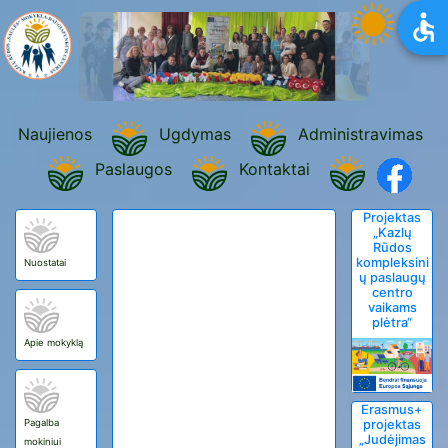
Naujienos
Ugdymas
Administravimas
Paslaugos
Kontaktai
Projektas
„Kazlų
Rūdos
kompleksini
Nuostatai
ų paslaugų
centro
vaikams
plėtra“
Apie mokyklą
Erasmus+
Pagalba
projektas
„Judėjimas
mokiniui