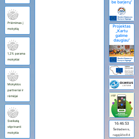
be barjerų“
Priėmimas į
Projektas
mokyklą
„Kartu
galime
daugiau“
1,2% parama
mokyklai
Mokyklos
partneriai ir
rėmėjai
Sveikatą
16:46:53
stiprinanti
Šeštadienis,
mokykla
rugpjūčio 8 d.